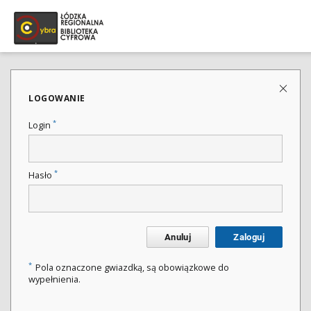
LOGOWANIE
*
Login
*
Hasło
Anuluj
Zaloguj
*
Pola oznaczone gwiazdką, są obowiązkowe do
wypełnienia.