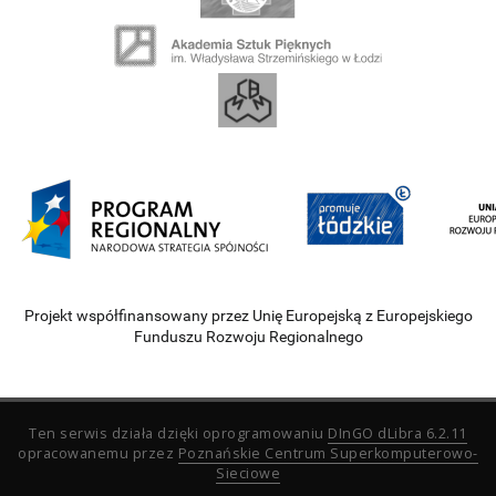
Projekt współfinansowany przez Unię Europejską z Europejskiego
Funduszu Rozwoju Regionalnego
Ten serwis działa dzięki oprogramowaniu
DInGO dLibra 6.2.11
opracowanemu przez
Poznańskie Centrum Superkomputerowo-
Sieciowe