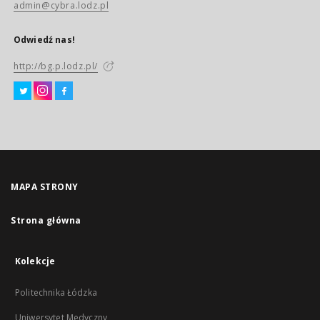
admin@cybra.lodz.pl
Odwiedź nas!
http://bg.p.lodz.pl/
MAPA STRONY
Strona główna
Kolekcje
Politechnika Łódzka
Uniwersytet Medyczny