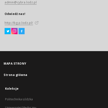
admin@cybra.lodz.pl
Odwiedź nas!
http://bg.p.lodz.pl/
MAPA STRONY
Strona główna
Kolekcje
Politechnika Łódzka
Uniwersytet Medyczny