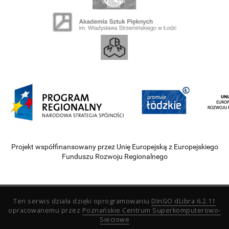
Projekt współfinansowany przez Unię Europejską z Europejskiego
Funduszu Rozwoju Regionalnego
Ten serwis działa dzięki oprogramowaniu
DInGO dLibra 6.2.11
opracowanemu przez
Poznańskie Centrum Superkomputerowo-
Sieciowe