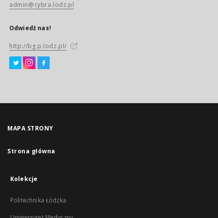
admin@cybra.lodz.pl
Odwiedź nas!
http://bg.p.lodz.pl/
MAPA STRONY
Strona główna
Kolekcje
Politechnika Łódzka
Uniwersytet Medyczny