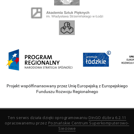
Projekt współfinansowany przez Unię Europejską z Europejskiego
Funduszu Rozwoju Regionalnego
Ten serwis działa dzięki oprogramowaniu
DInGO dLibra 6.2.11
opracowanemu przez
Poznańskie Centrum Superkomputerowo-
Sieciowe