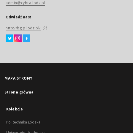
admin@cybra.lodz.pl
Odwiedź nas!
http://bg.p.lodz.pl/
MAPA STRONY
Strona główna
Kolekcje
Politechnika Łódzka
Uniwersytet Medyczny