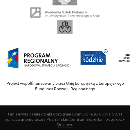
Projekt współfinansowany przez Unię Europejską z Europejskiego
Funduszu Rozwoju Regionalnego
Ten serwis działa dzięki oprogramowaniu
DInGO dLibra 6.2.11
opracowanemu przez
Poznańskie Centrum Superkomputerowo-
Sieciowe