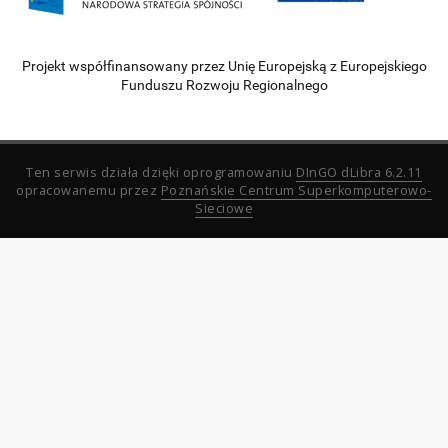
Projekt współfinansowany przez Unię Europejską z Europejskiego
Funduszu Rozwoju Regionalnego
Ten serwis działa dzięki oprogramowaniu
DInGO dLibra 6.2.11
opracowanemu przez
Poznańskie Centrum Superkomputerowo-
Sieciowe