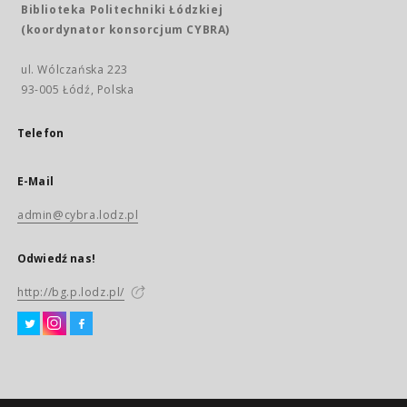
Biblioteka Politechniki Łódzkiej
(koordynator konsorcjum CYBRA)
ul. Wólczańska 223
93-005 Łódź, Polska
Telefon
E-Mail
admin@cybra.lodz.pl
Odwiedź nas!
http://bg.p.lodz.pl/