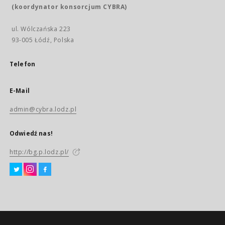
(koordynator konsorcjum CYBRA)
ul. Wólczańska 223
93-005 Łódź, Polska
Telefon
E-Mail
admin@cybra.lodz.pl
Odwiedź nas!
http://bg.p.lodz.pl/