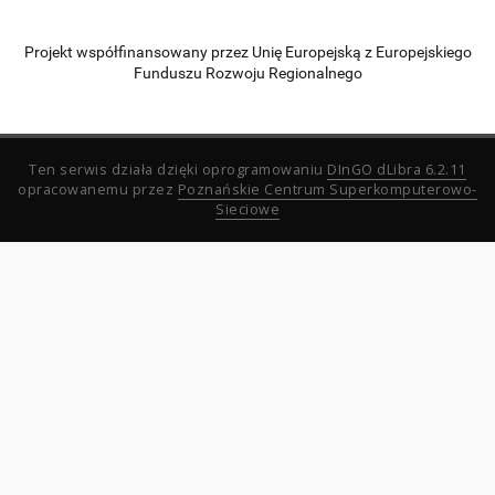
Projekt współfinansowany przez Unię Europejską z Europejskiego
Funduszu Rozwoju Regionalnego
Ten serwis działa dzięki oprogramowaniu
DInGO dLibra 6.2.11
opracowanemu przez
Poznańskie Centrum Superkomputerowo-
Sieciowe