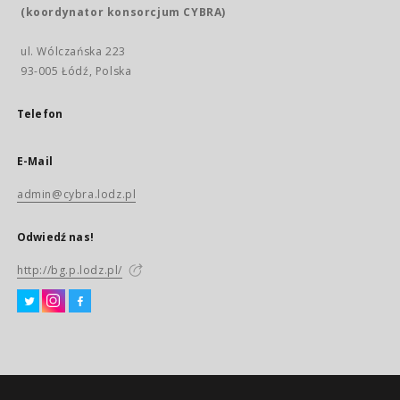
(koordynator konsorcjum CYBRA)
ul. Wólczańska 223
93-005 Łódź, Polska
Telefon
E-Mail
admin@cybra.lodz.pl
Odwiedź nas!
http://bg.p.lodz.pl/