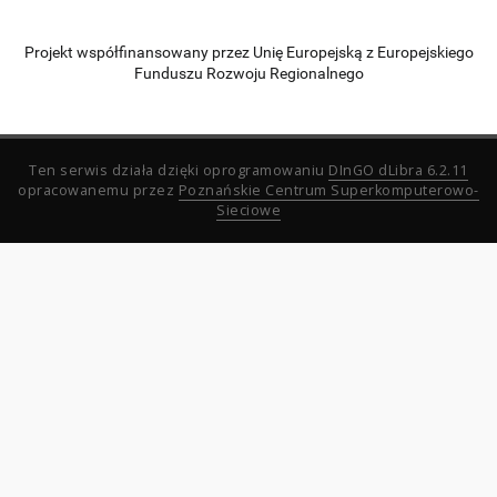
Projekt współfinansowany przez Unię Europejską z Europejskiego
Funduszu Rozwoju Regionalnego
Ten serwis działa dzięki oprogramowaniu
DInGO dLibra 6.2.11
opracowanemu przez
Poznańskie Centrum Superkomputerowo-
Sieciowe