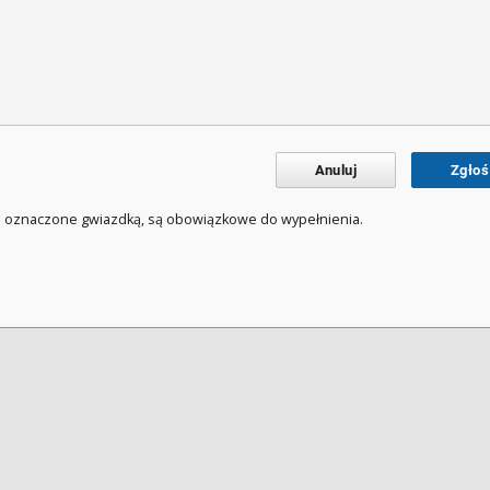
Anuluj
Zgłoś
a oznaczone gwiazdką, są obowiązkowe do wypełnienia.