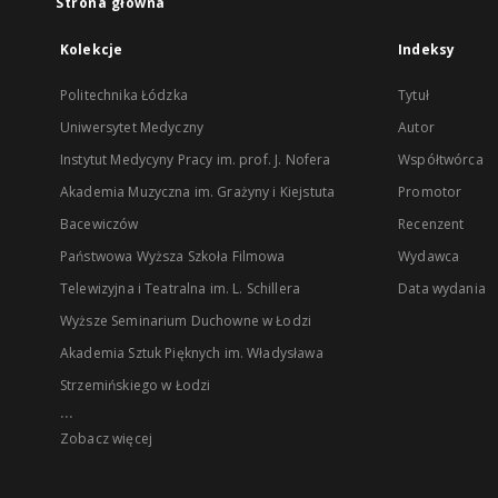
Strona główna
Kolekcje
Indeksy
Politechnika Łódzka
Tytuł
Uniwersytet Medyczny
Autor
Instytut Medycyny Pracy im. prof. J. Nofera
Współtwórca
Akademia Muzyczna im. Grażyny i Kiejstuta
Promotor
Bacewiczów
Recenzent
Państwowa Wyższa Szkoła Filmowa
Wydawca
Telewizyjna i Teatralna im. L. Schillera
Data wydania
Wyższe Seminarium Duchowne w Łodzi
Akademia Sztuk Pięknych im. Władysława
Strzemińskiego w Łodzi
...
Zobacz więcej