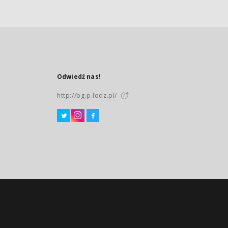
Odwiedź nas!
http://bg.p.lodz.pl/