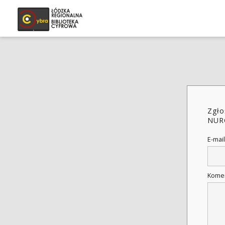
Zgło
NUR
E-mail
Kome