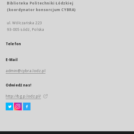
Biblioteka Politechniki Łódzkiej
(koordynator konsorcjum CYBRA)
ul. Wólczańska 223
93-005 Łódź, Polska
Telefon
E-Mail
admin@cybra.lodz.pl
Odwiedź nas!
http://bg.p.lodz.pl/