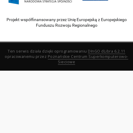
Projekt współfinansowany przez Unię Europejską z Europejskiego
Funduszu Rozwoju Regionalnego
Ten serwis działa dzięki oprogramowaniu
DInGO dLibra 6.2.11
opracowanemu przez
Poznańskie Centrum Superkomputerowo-
Sieciowe