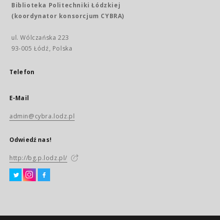
Biblioteka Politechniki Łódzkiej
(koordynator konsorcjum CYBRA)
ul. Wólczańska 223
93-005 Łódź, Polska
Telefon
E-Mail
admin@cybra.lodz.pl
Odwiedź nas!
http://bg.p.lodz.pl/