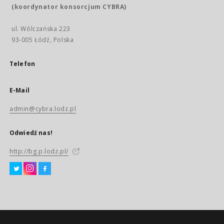
(koordynator konsorcjum CYBRA)
ul. Wólczańska 223
93-005 Łódź, Polska
Telefon
E-Mail
admin@cybra.lodz.pl
Odwiedź nas!
http://bg.p.lodz.pl/