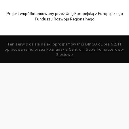
Projekt współfinansowany przez Unię Europejską z Europejskiego
Funduszu Rozwoju Regionalnego
Ten serwis działa dzięki oprogramowaniu
DInGO dLibra 6.2.11
opracowanemu przez
Poznańskie Centrum Superkomputerowo-
Sieciowe