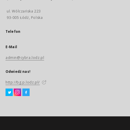
ul. Wólczańska 223
93-005 Łódź, Polska
Telefon
E-Mail
admin@cybra.lodz.pl
Odwiedź nas!
http://bg.p.lodz.pl/