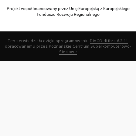
Projekt współfinansowany przez Unię Europejską z Europejskiego
Funduszu Rozwoju Regionalnego
Ten serwis działa dzięki oprogramowaniu
DInGO dLibra 6.2.11
opracowanemu przez
Poznańskie Centrum Superkomputerowo-
Sieciowe