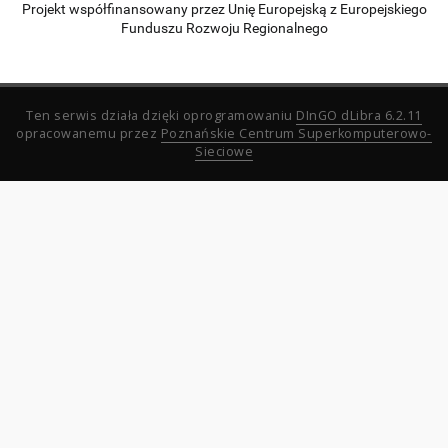
Projekt współfinansowany przez Unię Europejską z Europejskiego
Funduszu Rozwoju Regionalnego
Ten serwis działa dzięki oprogramowaniu
DInGO dLibra 6.2.11
opracowanemu przez
Poznańskie Centrum Superkomputerowo-
Sieciowe