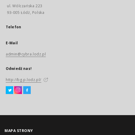
ul. Wólczańska 223
93-005 Łódź, Polska
Telefon
E-Mail
admin@cybra.lodz.pl
Odwiedź nas!
http://bg.p.lodz.pl/
MAPA STRONY