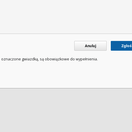
Anuluj
Zgłoś
a oznaczone gwiazdką, są obowiązkowe do wypełnienia.