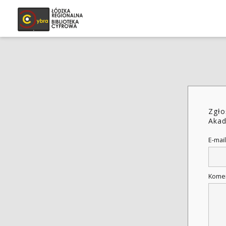
Zgło
Akad
E-mail
Kome