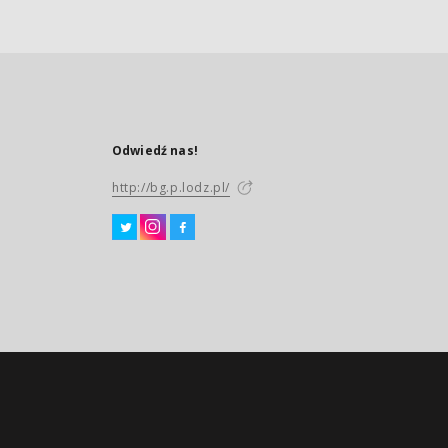
Odwiedź nas!
http://bg.p.lodz.pl/