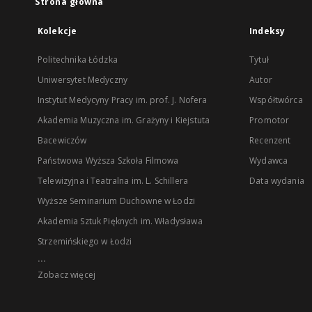
Strona główna
Kolekcje
Indeksy
Politechnika Łódzka
Tytuł
Uniwersytet Medyczny
Autor
Instytut Medycyny Pracy im. prof. J. Nofera
Współtwórca
Akademia Muzyczna im. Grażyny i Kiejstuta
Promotor
Bacewiczów
Recenzent
Państwowa Wyższa Szkoła Filmowa
Wydawca
Telewizyjna i Teatralna im. L. Schillera
Data wydania
Wyższe Seminarium Duchowne w Łodzi
Akademia Sztuk Pięknych im. Władysława
Strzemińskiego w Łodzi
...
Zobacz więcej