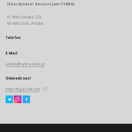
(koordynator konsorcjum CYBRA)
ul. Wólczańska 223
93-005 Łódź, Polska
Telefon
E-Mail
admin@cybra.lodz.pl
Odwiedź nas!
http://bg.p.lodz.pl/