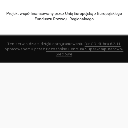
Projekt współfinansowany przez Unię Europejską z Europejskiego
Funduszu Rozwoju Regionalnego
Ten serwis działa dzięki oprogramowaniu
DInGO dLibra 6.2.11
opracowanemu przez
Poznańskie Centrum Superkomputerowo-
Sieciowe