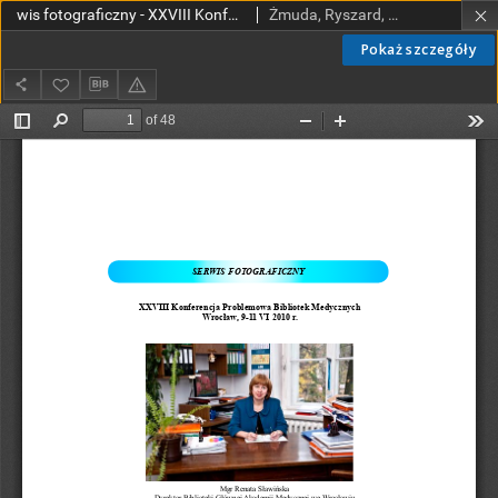
wis fotograficzny - XXVIII Konferencja Problemowa Bibliotek Medycznych Wrocław, 9-11 VI 2010 r.
Żmuda, Ryszard, red. nacz.
Pokaż szczegóły