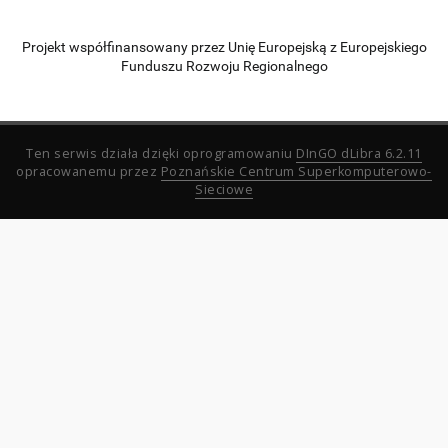
Projekt współfinansowany przez Unię Europejską z Europejskiego
Funduszu Rozwoju Regionalnego
Ten serwis działa dzięki oprogramowaniu
DInGO dLibra 6.2.11
opracowanemu przez
Poznańskie Centrum Superkomputerowo-
Sieciowe