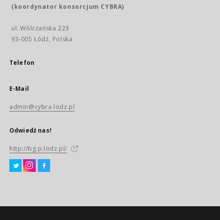
(koordynator konsorcjum CYBRA)
ul. Wólczańska 223
93-005 Łódź, Polska
Telefon
E-Mail
admin@cybra.lodz.pl
Odwiedź nas!
http://bg.p.lodz.pl/