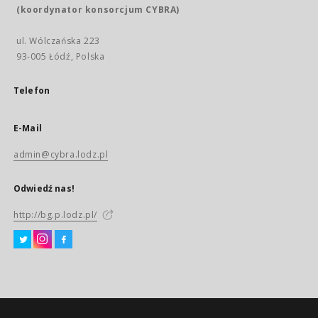
(koordynator konsorcjum CYBRA)
ul. Wólczańska 223
93-005 Łódź, Polska
Telefon
E-Mail
admin@cybra.lodz.pl
Odwiedź nas!
http://bg.p.lodz.pl/