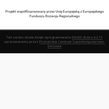
Projekt współfinansowany przez Unię Europejską z Europejskiego
Funduszu Rozwoju Regionalnego
Ten serwis działa dzięki oprogramowaniu
DInGO dLibra 6.2.11
opracowanemu przez
Poznańskie Centrum Superkomputerowo-
Sieciowe