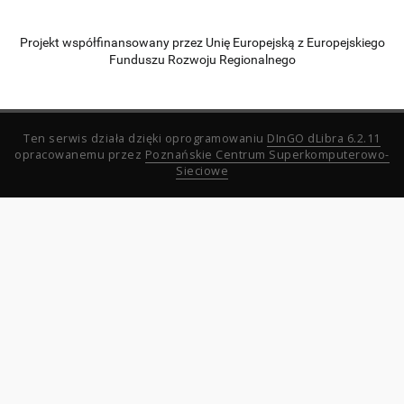
Projekt współfinansowany przez Unię Europejską z Europejskiego
Funduszu Rozwoju Regionalnego
Ten serwis działa dzięki oprogramowaniu
DInGO dLibra 6.2.11
opracowanemu przez
Poznańskie Centrum Superkomputerowo-
Sieciowe