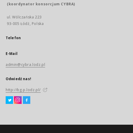
(koordynator konsorcjum CYBRA)
ul. Wólczańska 223
93-005 Łódź, Polska
Telefon
E-Mail
admin@cybra.lodz.pl
Odwiedź nas!
http://bg.p.lodz.pl/