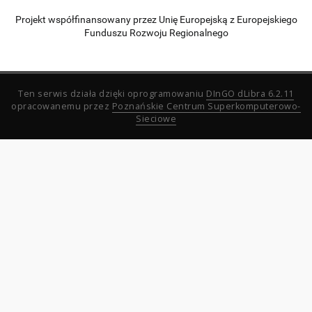
Projekt współfinansowany przez Unię Europejską z Europejskiego
Funduszu Rozwoju Regionalnego
Ten serwis działa dzięki oprogramowaniu
DInGO dLibra 6.2.11
opracowanemu przez
Poznańskie Centrum Superkomputerowo-
Sieciowe