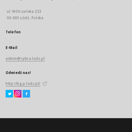
ul. Wólczańska 223
93-005 Łódź, Polska
Telefon
E-Mail
admin@cybra.lodz.pl
Odwiedź nas!
http://bg.p.lodz.pl/