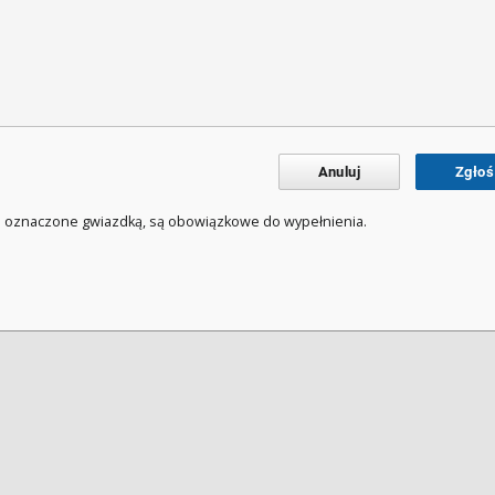
Anuluj
Zgłoś
a oznaczone gwiazdką, są obowiązkowe do wypełnienia.