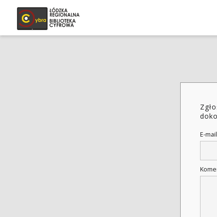
Zgło
doko
E-mail
Kome