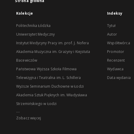
Strona główna
Kolekcje
Indeksy
Politechnika Łódzka
Tytuł
Uniwersytet Medyczny
Autor
Instytut Medycyny Pracy im. prof. J. Nofera
Współtwórca
Akademia Muzyczna im. Grażyny i Kiejstuta
Promotor
Bacewiczów
Recenzent
Państwowa Wyższa Szkoła Filmowa
Wydawca
Telewizyjna i Teatralna im. L. Schillera
Data wydania
Wyższe Seminarium Duchowne w Łodzi
Akademia Sztuk Pięknych im. Władysława
Strzemińskiego w Łodzi
...
Zobacz więcej