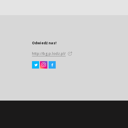
Odwiedź nas!
http://bg.p.lodz.pl/