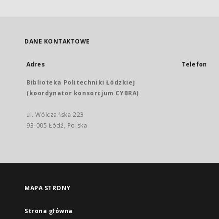
DANE KONTAKTOWE
Adres
Telefon
Biblioteka Politechniki Łódzkiej
(koordynator konsorcjum CYBRA)
ul. Wólczańska 223
93-005 Łódź, Polska
MAPA STRONY
Strona główna