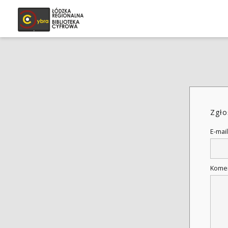
Zgło
E-mail
Kome