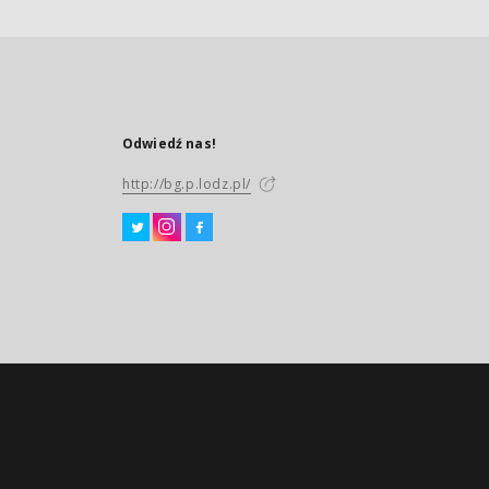
Odwiedź nas!
http://bg.p.lodz.pl/