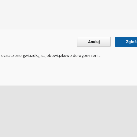
Anuluj
Zgłoś
a oznaczone gwiazdką, są obowiązkowe do wypełnienia.