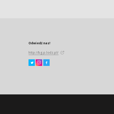
Odwiedź nas!
http://bg.p.lodz.pl/