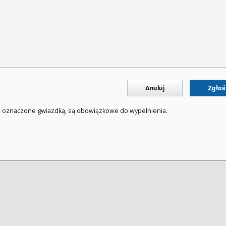
Anuluj
Zgłoś
a oznaczone gwiazdką, są obowiązkowe do wypełnienia.