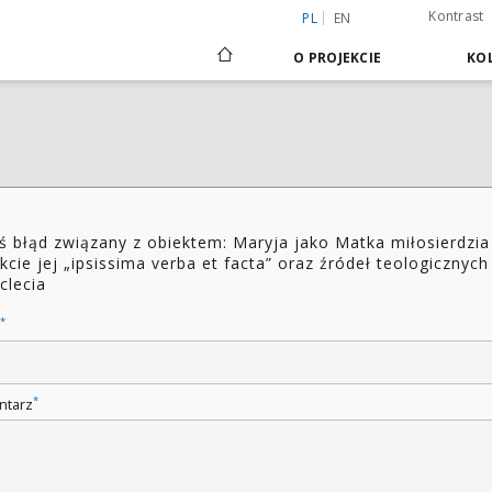
Kontrast
PL
EN
O PROJEKCIE
KOL
ś błąd związany z obiektem: Maryja jako Matka miłosierdzia
kcie jej „ipsissima verba et facta” oraz źródeł teologicznych 
clecia
*
*
ntarz