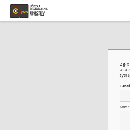
Zgło
aspe
tysią
E-mail
Kome