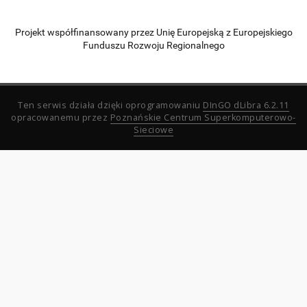
Projekt współfinansowany przez Unię Europejską z Europejskiego
Funduszu Rozwoju Regionalnego
Ten serwis działa dzięki oprogramowaniu
DInGO dLibra 6.2.11
opracowanemu przez
Poznańskie Centrum Superkomputerowo-
Sieciowe