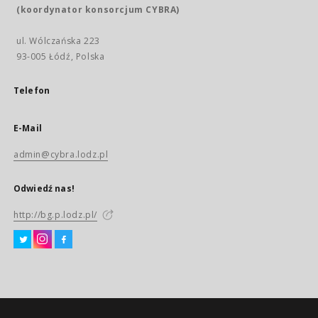
(koordynator konsorcjum CYBRA)
ul. Wólczańska 223
93-005 Łódź, Polska
Telefon
E-Mail
admin@cybra.lodz.pl
Odwiedź nas!
http://bg.p.lodz.pl/