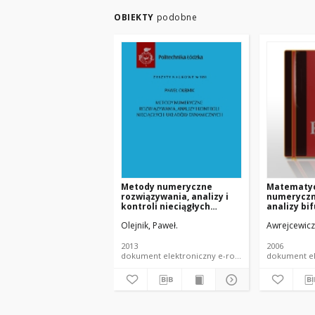
OBIEKTY
podobne
Metody numeryczne
Matematyc
rozwiązywania, analizy i
numerycz
kontroli nieciągłych
analizy bif
układów dynamicznych
dynamiki 
Olejnik, Paweł.
Awrejcewicz,
układów m
tarciem i 
2013
2006