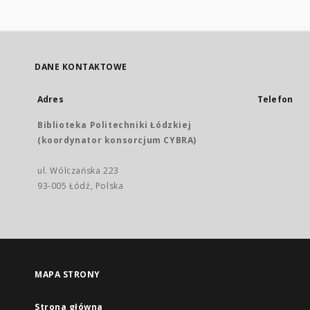
DANE KONTAKTOWE
Adres
Telefon
Biblioteka Politechniki Łódzkiej
(koordynator konsorcjum CYBRA)
ul. Wólczańska 223
93-005 Łódź, Polska
MAPA STRONY
Strona główna