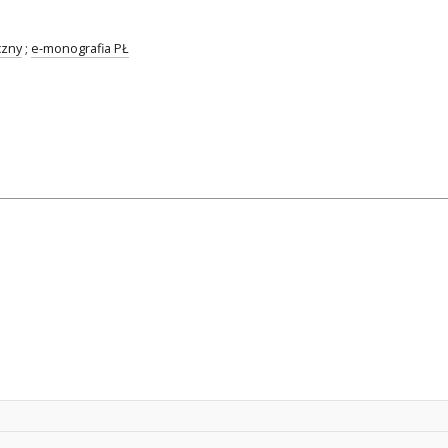
czny
;
e-monografia PŁ