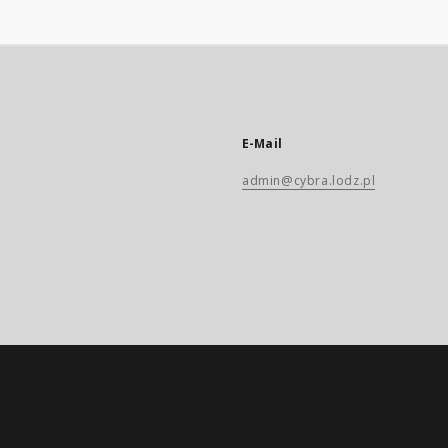
E-Mail
admin@cybra.lodz.pl