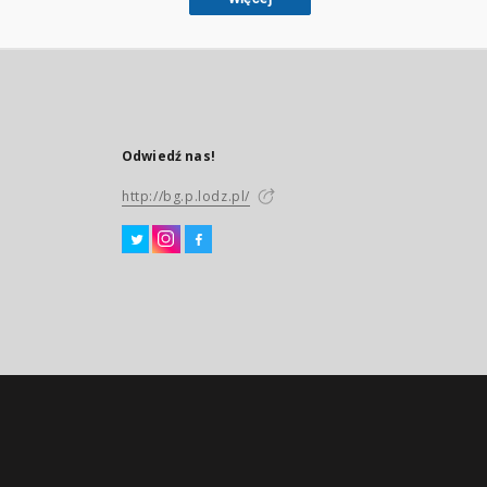
Odwiedź nas!
http://bg.p.lodz.pl/