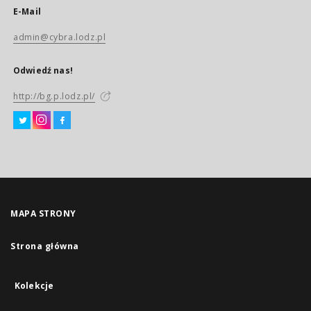
E-Mail
admin@cybra.lodz.pl
Odwiedź nas!
http://bg.p.lodz.pl/
MAPA STRONY
Strona główna
Kolekcje