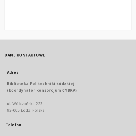
DANE KONTAKTOWE
Adres
Biblioteka Politechniki Łódzkiej
(koordynator konsorcjum CYBRA)
ul. Wólczańska 223
93-005 Łódź, Polska
Telefon