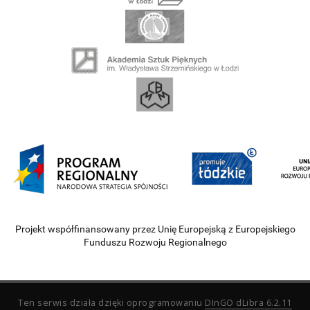
Projekt współfinansowany przez Unię Europejską z Europejskiego
Funduszu Rozwoju Regionalnego
Ten serwis działa dzięki oprogramowaniu
DInGO dLibra 6.2.11