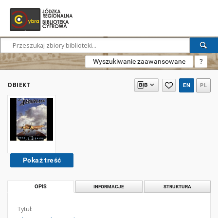
Wyszukiwanie zaawansowane
?
OBIEKT
EN
PL
Pokaż treść
OPIS
INFORMACJE
STRUKTURA
Tytuł: