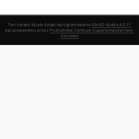
Ten serwis działa dzięki oprogramowaniu
DInGO dLibra 6.2.11
opracowanemu przez
Poznańskie Centrum Superkomputerowo-
Sieciowe