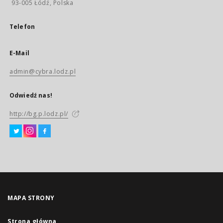
93-005 Łódź, Polska
Telefon
E-Mail
admin@cybra.lodz.pl
Odwiedź nas!
http://bg.p.lodz.pl/
MAPA STRONY
Strona główna