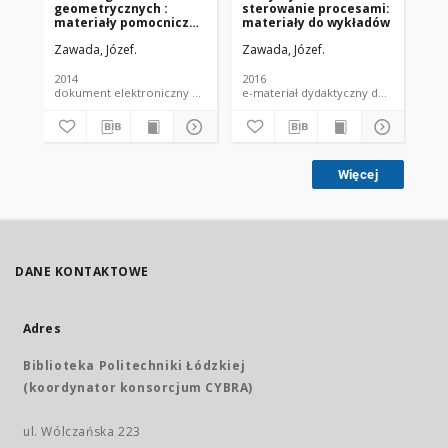
geometrycznych :
sterowanie procesami:
ge
materiały pomocnicze
materiały do wykładów
za
do wykładów cz. 2
Zawada, Józef.
Zawada, Józef.
Zaw
2014
2016
201
dokument elektroniczny e-materiał dydaktyczny e-wykład
e-materiał dydaktyczny do
Więcej
DANE KONTAKTOWE
Adres
Biblioteka Politechniki Łódzkiej
(koordynator konsorcjum CYBRA)
ul. Wólczańska 223