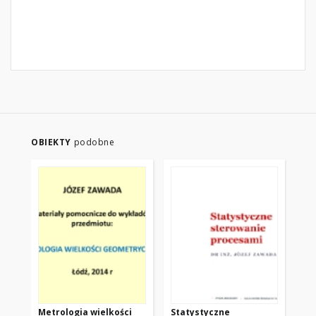
OBIEKTY
podobne
Metrologia wielkości
Statystyczne
Me