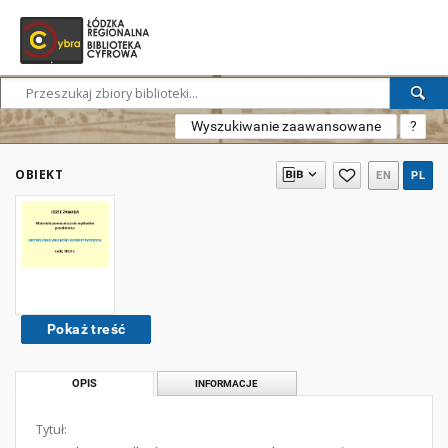
Wyszukiwanie zaawansowane
?
OBIEKT
EN
PL
Pokaż treść
OPIS
INFORMACJE
Tytuł: