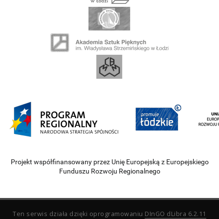
Projekt współfinansowany przez Unię Europejską z Europejskiego
Funduszu Rozwoju Regionalnego
Ten serwis działa dzięki oprogramowaniu
DInGO dLibra 6.2.11