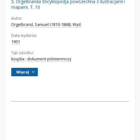
S. Orgelbranda Encyklopedja powszechna z ilustracjami i
mapami. T. 10
Autor:
Orgelbrand, Samuel (1810-1868). Wyd.
Data wydania:
1901
Typ zasobu:
książka
;
dokument piśmienniczy
Więcej