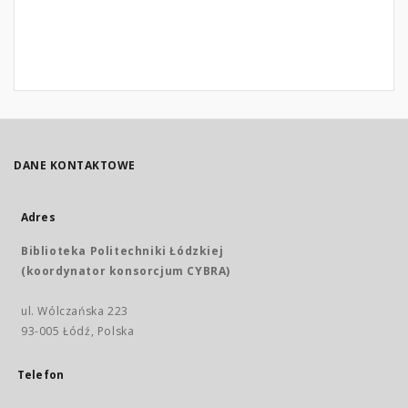
DANE KONTAKTOWE
Adres
Biblioteka Politechniki Łódzkiej
(koordynator konsorcjum CYBRA)
ul. Wólczańska 223
93-005 Łódź, Polska
Telefon