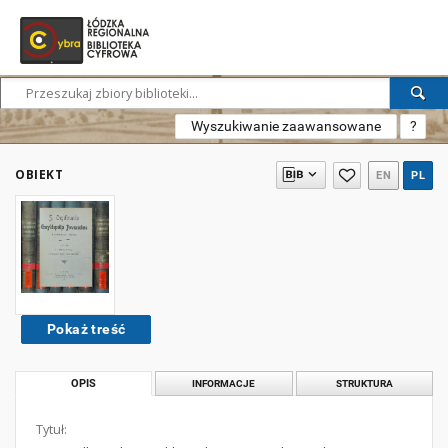
Wyszukiwanie zaawansowane
?
OBIEKT
EN
PL
Pokaż treść
OPIS
INFORMACJE
STRUKTURA
Tytuł: