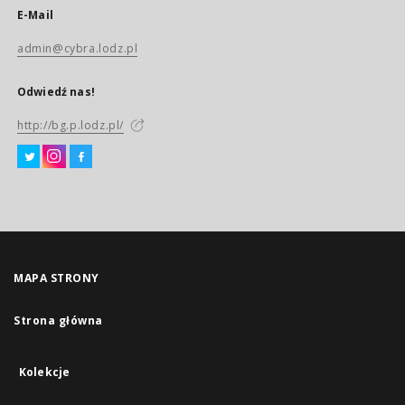
E-Mail
admin@cybra.lodz.pl
Odwiedź nas!
http://bg.p.lodz.pl/
MAPA STRONY
Strona główna
Kolekcje