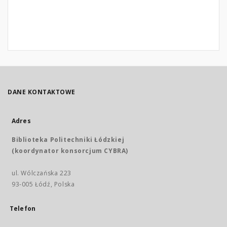
DANE KONTAKTOWE
Adres
Biblioteka Politechniki Łódzkiej
(koordynator konsorcjum CYBRA)
ul. Wólczańska 223
93-005 Łódź, Polska
Telefon