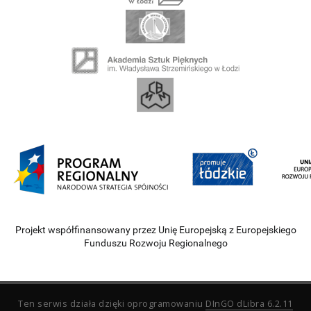
Projekt współfinansowany przez Unię Europejską z Europejskiego
Funduszu Rozwoju Regionalnego
Ten serwis działa dzięki oprogramowaniu
DInGO dLibra 6.2.11