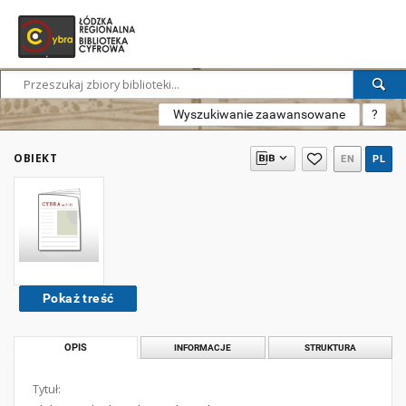
Wyszukiwanie zaawansowane
?
OBIEKT
EN
PL
Pokaż treść
OPIS
INFORMACJE
STRUKTURA
Tytuł: