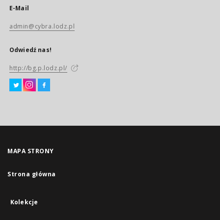
E-Mail
admin@cybra.lodz.pl
Odwiedź nas!
http://bg.p.lodz.pl/
MAPA STRONY
Strona główna
Kolekcje