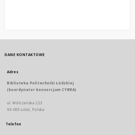
DANE KONTAKTOWE
Adres
Biblioteka Politechniki Łódzkiej
(koordynator konsorcjum CYBRA)
ul. Wólczańska 223
93-005 Łódź, Polska
Telefon