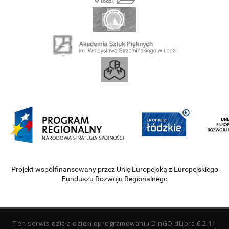
Projekt współfinansowany przez Unię Europejską z Europejskiego
Funduszu Rozwoju Regionalnego
Ten serwis działa dzięki oprogramowaniu
DInGO dLibra 6.2.11