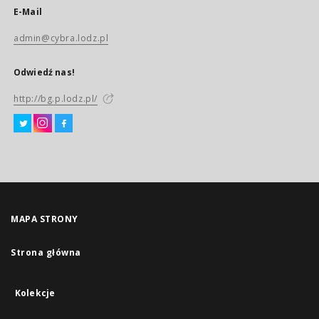
E-Mail
admin@cybra.lodz.pl
Odwiedź nas!
http://bg.p.lodz.pl/
MAPA STRONY
Strona główna
Kolekcje