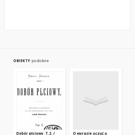
OBIEKTY
podobne
Dobór płciowy. T.2. /
O wyrazie uczuć u
Aut