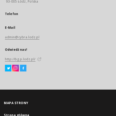
93-005 Łódź, Polska
Telefon
E-Mail
admin@cybra.lodz.pl
Odwiedź nas!
http://bg.p.lodz.pl/
MAPA STRONY
Strona główna