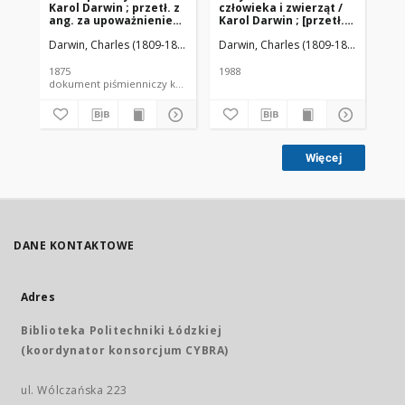
Karol Darwin ; przetł. z
człowieka i zwierząt /
Dar
ang. za upoważnieniem
Karol Darwin ; [przetł.
Wi
aut. Ludwik Masłowski.
Zofia Majlert i Krystyna
Darwin, Charles (1809-1882).
Masłowski, Ludwik (1849-1928). Tł.
Darwin, Charles (1809-1882)
Majlert
Dar
Zaćwilichowska ; red.
nauk. Roman J.
Wojtusiak ; przedm.
1875
1988
195
opatrzył Włodzimierz
dokument piśmienniczy książka
Szewczuk]
Więcej
DANE KONTAKTOWE
Adres
Biblioteka Politechniki Łódzkiej
(koordynator konsorcjum CYBRA)
ul. Wólczańska 223