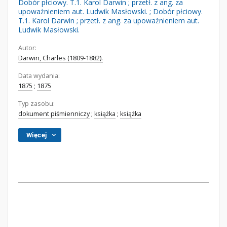
Dobór płciowy. T.1. Karol Darwin ; przetł. z ang. za
upoważnieniem aut. Ludwik Masłowski. ; Dobór płciowy.
T.1. Karol Darwin ; przetł. z ang. za upoważnieniem aut.
Ludwik Masłowski.
Autor:
Darwin, Charles (1809-1882).
Data wydania:
1875
;
1875
Typ zasobu:
dokument piśmienniczy
;
książka
;
książka
Więcej