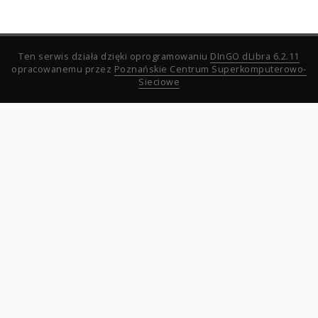
Ten serwis działa dzięki oprogramowaniu
DInGO dLibra 6.2.11
opracowanemu przez
Poznańskie Centrum Superkomputerowo-
Sieciowe