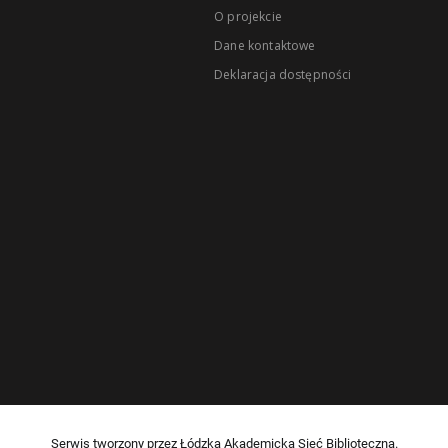
O projekcie
Dane kontaktowe
Deklaracja dostępności
Serwis tworzony przez Łódzką Akademicką Sieć Biblioteczną.