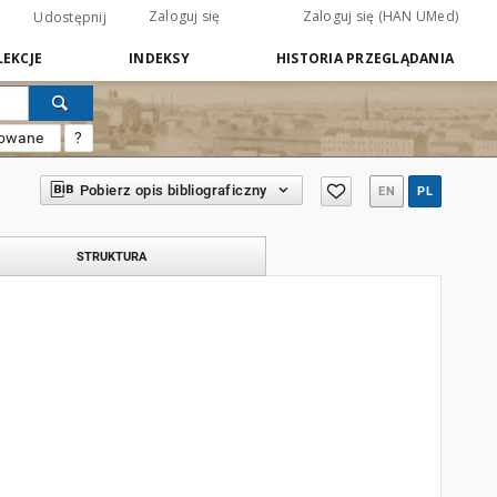
Zaloguj się
Zaloguj się (HAN UMed)
Udostępnij
EKCJE
INDEKSY
HISTORIA PRZEGLĄDANIA
sowane
?
Pobierz opis bibliograficzny
EN
PL
STRUKTURA