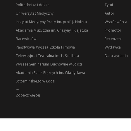
Politechnika Łódzka
Tytuł
Uniwersytet Medyczny
Autor
Instytut Medycyny Pracy im. prof. J. Nofera
Współtwórca
Akademia Muzyczna im. Grażyny i Kiejstuta
Promotor
Bacewiczów
Recenzent
Państwowa Wyższa Szkoła Filmowa
Wydawca
Telewizyjna i Teatralna im. L. Schillera
Data wydania
Wyższe Seminarium Duchowne w Łodzi
Akademia Sztuk Pięknych im. Władysława
Strzemińskiego w Łodzi
...
Zobacz więcej