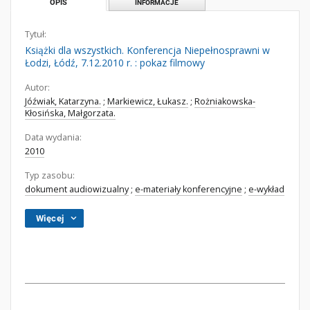
OPIS
INFORMACJE
Tytuł:
Książki dla wszystkich. Konferencja Niepełnosprawni w
Łodzi, Łódź, 7.12.2010 r. : pokaz filmowy
Autor:
Jóźwiak, Katarzyna.
;
Markiewicz, Łukasz.
;
Rożniakowska-
Kłosińska, Małgorzata.
Data wydania:
2010
Typ zasobu:
dokument audiowizualny
;
e-materiały konferencyjne
;
e-wykład
Więcej