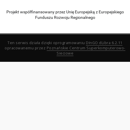
Projekt współfinansowany przez Unię Europejską z Europejskiego
Funduszu Rozwoju Regionalnego
Ten serwis działa dzięki oprogramowaniu
DInGO dLibra 6.2.11
opracowanemu przez
Poznańskie Centrum Superkomputerowo-
Sieciowe