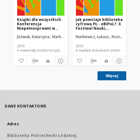
Książki dla wszystkich.
Jak powstaje biblioteka
Kl
Konferencja
cyfrowa PŁ - eBiPoL?. X
ws
Niepełnosprawni w
Festiwal Nauki,
Nau
Łodzi, Łódź, 7.12.2010 r. :
Techniki i Sztuki, Łódź,
Łód
Jóźwiak, Katarzyna.
Markiewicz, Łukasz.
Markiewicz, Łukasz.
Rożniakowska-Kłosińska, Mał
Rożniakowska-Kł
Roż
wykład
2010 r. : warsztaty
2010
2010
201
e-materiały konferencyjne dokument elektroniczny e-wykład
e-wykł
Więcej
DANE KONTAKTOWE
Adres
Biblioteka Politechniki Łódzkiej