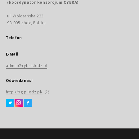
(koordynator konsorcjum CYBRA)
ul. Wólczańska 223
93-005 Łódź, Polska
Telefon
E-Mail
admin@cybra.lodz.pl
Odwiedź nas!
http://bg.p.lodz.pl/