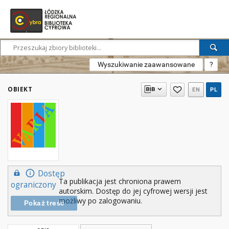
Wyszukiwanie zaawansowane
?
OBIEKT
EN
PL
Dostęp
Ta publikacja jest chroniona prawem
ograniczony
autorskim. Dostęp do jej cyfrowej wersji jest
możliwy po zalogowaniu.
Pokaż treść