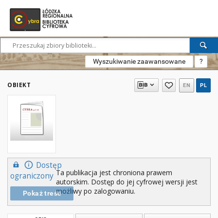
Wyszukiwanie zaawansowane
?
OBIEKT
EN
PL
Dostęp
Ta publikacja jest chroniona prawem
ograniczony
autorskim. Dostęp do jej cyfrowej wersji jest
możliwy po zalogowaniu.
Pokaż treść