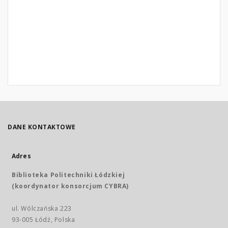
DANE KONTAKTOWE
Adres
Biblioteka Politechniki Łódzkiej
(koordynator konsorcjum CYBRA)
ul. Wólczańska 223
93-005 Łódź, Polska