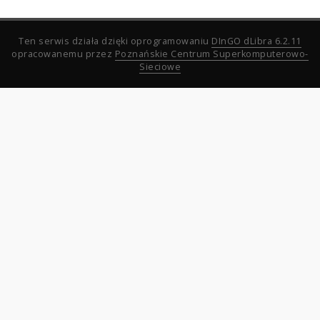
Ten serwis działa dzięki oprogramowaniu
DInGO dLibra 6.2.11
opracowanemu przez
Poznańskie Centrum Superkomputerowo-
Sieciowe