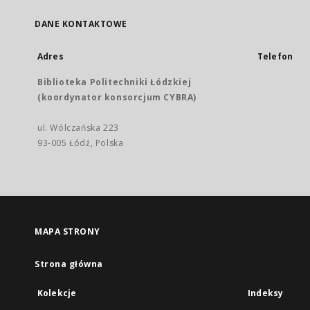
DANE KONTAKTOWE
Adres
Telefon
Biblioteka Politechniki Łódzkiej
(koordynator konsorcjum CYBRA)
ul. Wólczańska 223
93-005 Łódź, Polska
MAPA STRONY
Strona główna
Kolekcje
Indeksy