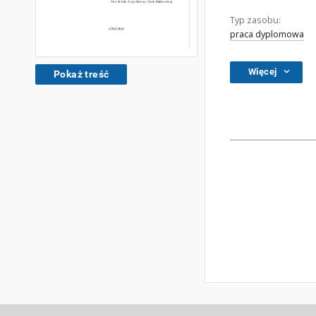
Typ zasobu:
praca dyplomowa
Więcej
Pokaż treść