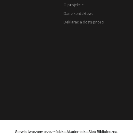
O projekcie
Dane kontaktowe
Deklaracja dostępności
Serwis tworzony przez Łódzką Akademicką Sieć Biblioteczną.