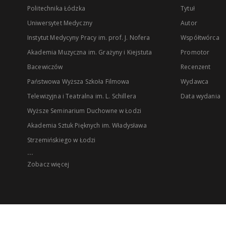
Politechnika Łódzka
Tytuł
Uniwersytet Medyczny
Autor
Instytut Medycyny Pracy im. prof. J. Nofera
Współtwórca
Akademia Muzyczna im. Grażyny i Kiejstuta
Promotor
Bacewiczów
Recenzent
Państwowa Wyższa Szkoła Filmowa
Wydawca
Telewizyjna i Teatralna im. L. Schillera
Data wydania
Wyższe Seminarium Duchowne w Łodzi
Akademia Sztuk Pięknych im. Władysława
Strzemińskiego w Łodzi
...
Zobacz więcej