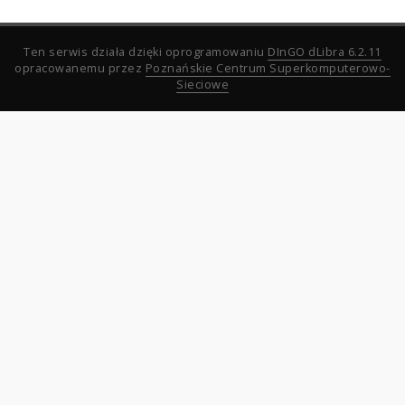
Ten serwis działa dzięki oprogramowaniu
DInGO dLibra 6.2.11
opracowanemu przez
Poznańskie Centrum Superkomputerowo-
Sieciowe