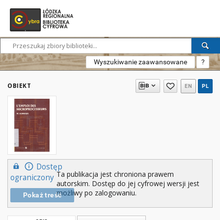
Wyszukiwanie zaawansowane
?
OBIEKT
EN
PL
Dostęp
Ta publikacja jest chroniona prawem
ograniczony
autorskim. Dostęp do jej cyfrowej wersji jest
możliwy po zalogowaniu.
Pokaż treść