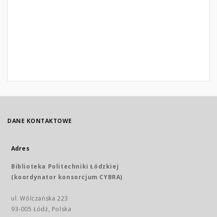
DANE KONTAKTOWE
Adres
Biblioteka Politechniki Łódzkiej
(koordynator konsorcjum CYBRA)
ul. Wólczańska 223
93-005 Łódź, Polska