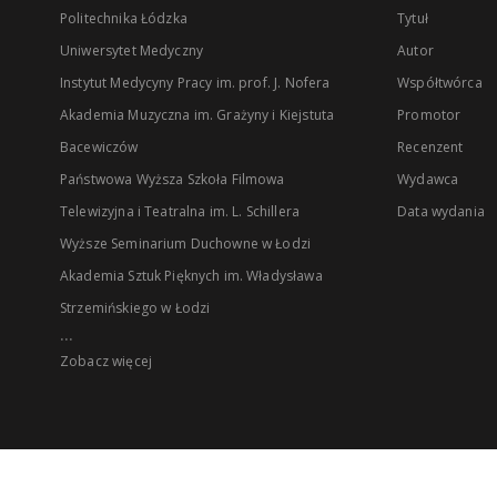
Politechnika Łódzka
Tytuł
Uniwersytet Medyczny
Autor
Instytut Medycyny Pracy im. prof. J. Nofera
Współtwórca
Akademia Muzyczna im. Grażyny i Kiejstuta
Promotor
Bacewiczów
Recenzent
Państwowa Wyższa Szkoła Filmowa
Wydawca
Telewizyjna i Teatralna im. L. Schillera
Data wydania
Wyższe Seminarium Duchowne w Łodzi
Akademia Sztuk Pięknych im. Władysława
Strzemińskiego w Łodzi
...
Zobacz więcej