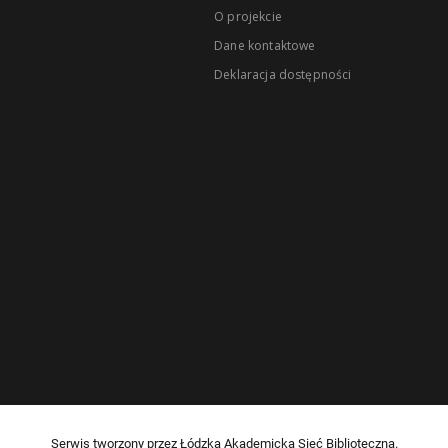
O projekcie
Dane kontaktowe
Deklaracja dostępności
Serwis tworzony przez Łódzką Akademicką Sieć Biblioteczną.