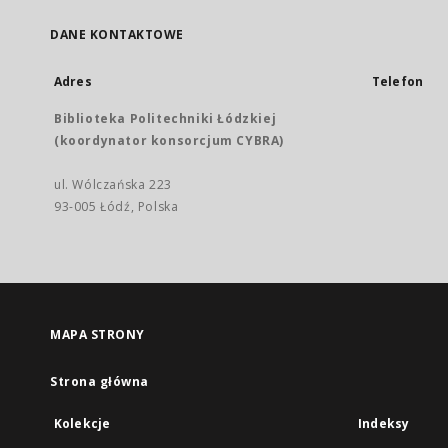
DANE KONTAKTOWE
Adres
Telefon
Biblioteka Politechniki Łódzkiej
(koordynator konsorcjum CYBRA)
ul. Wólczańska 223
93-005 Łódź, Polska
MAPA STRONY
Strona główna
Kolekcje
Indeksy