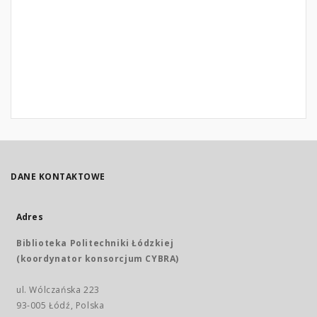
DANE KONTAKTOWE
Adres
Biblioteka Politechniki Łódzkiej
(koordynator konsorcjum CYBRA)
ul. Wólczańska 223
93-005 Łódź, Polska