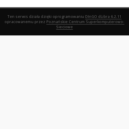
Ten serwis działa dzięki oprogramowaniu
DInGO dLibra 6.2.11
opracowanemu przez
Poznańskie Centrum Superkomputerowo-
Sieciowe