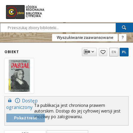
Wyszukiwanie zaawansowane
?
OBIEKT
EN
PL
Dostęp
Ta publikacja jest chroniona prawem
ograniczony
autorskim. Dostęp do jej cyfrowej wersji jest
możliwy po zalogowaniu.
Pokaż treść