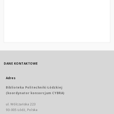
DANE KONTAKTOWE
Adres
Biblioteka Politechniki Łódzkiej
(koordynator konsorcjum CYBRA)
ul. Wólczańska 223
93-005 Łódź, Polska