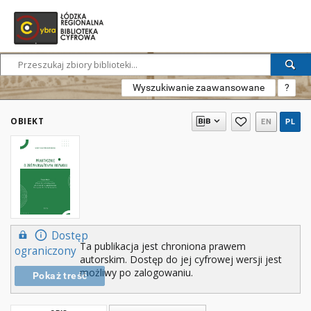
Wyszukiwanie zaawansowane
?
OBIEKT
EN
PL
Dostęp
Ta publikacja jest chroniona prawem
ograniczony
autorskim. Dostęp do jej cyfrowej wersji jest
możliwy po zalogowaniu.
Pokaż treść