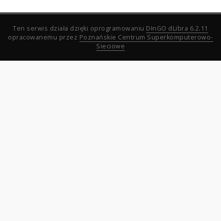
Ten serwis działa dzięki oprogramowaniu
DInGO dLibra 6.2.11
opracowanemu przez
Poznańskie Centrum Superkomputerowo-
Sieciowe