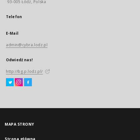
93-005 Łódź, Polska
Telefon
E-Mail
admin@cybra.lodz.pl
Odwiedź nas!
http://bg.p.lodz.pl/
MAPA STRONY
Strona główna