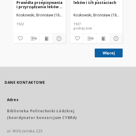
Prawidła przepisywania
leków i ich postaciach
i przyrządzania leków /
Bronisław Koskowski
Koskowski, Bronisław (1863-1946)
Koskowski, Bronisław (1863-1946)
H
1922
1927
podręcznik
Więcej
DANE KONTAKTOWE
Adres
Biblioteka Politechniki Łódzkiej
(koordynator konsorcjum CYBRA)
ul. Wólczańska 223