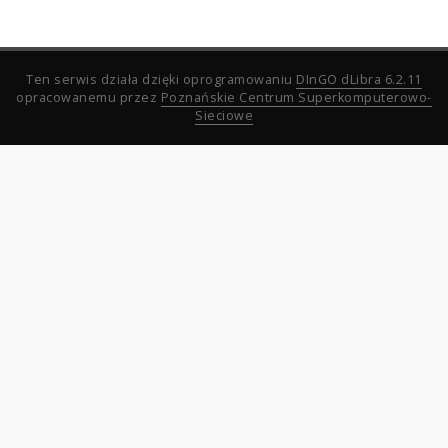
Ten serwis działa dzięki oprogramowaniu
DInGO dLibra 6.2.11
opracowanemu przez
Poznańskie Centrum Superkomputerowo-
Sieciowe