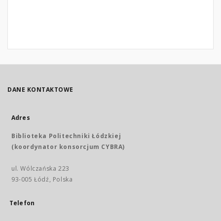
DANE KONTAKTOWE
Adres
Biblioteka Politechniki Łódzkiej
(koordynator konsorcjum CYBRA)
ul. Wólczańska 223
93-005 Łódź, Polska
Telefon