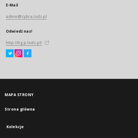
E-Mail
admin@cybra.lodz.pl
Odwiedź nas!
http://bg.p.lodz.pl/
MAPA STRONY
Strona główna
Kolekcje