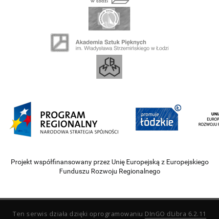
Projekt współfinansowany przez Unię Europejską z Europejskiego
Funduszu Rozwoju Regionalnego
Ten serwis działa dzięki oprogramowaniu
DInGO dLibra 6.2.11