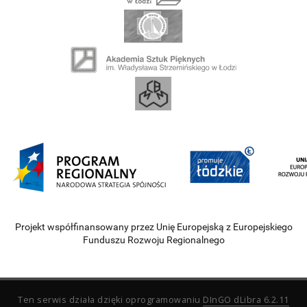
Projekt współfinansowany przez Unię Europejską z Europejskiego
Funduszu Rozwoju Regionalnego
Ten serwis działa dzięki oprogramowaniu
DInGO dLibra 6.2.11