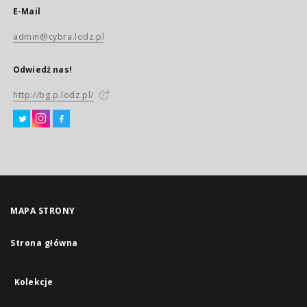
E-Mail
admin@cybra.lodz.pl
Odwiedź nas!
http://bg.p.lodz.pl/
MAPA STRONY
Strona główna
Kolekcje