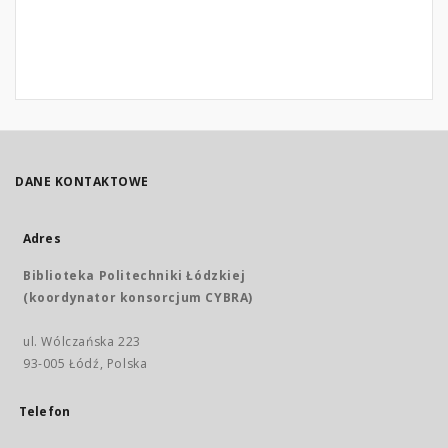
DANE KONTAKTOWE
Adres
Biblioteka Politechniki Łódzkiej
(koordynator konsorcjum CYBRA)
ul. Wólczańska 223
93-005 Łódź, Polska
Telefon