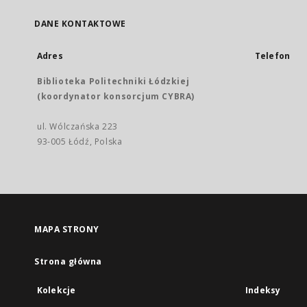
DANE KONTAKTOWE
Adres
Telefon
Biblioteka Politechniki Łódzkiej
(koordynator konsorcjum CYBRA)
ul. Wólczańska 223
93-005 Łódź, Polska
MAPA STRONY
Strona główna
Kolekcje
Indeksy