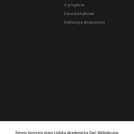
O projekcie
Dane kontaktowe
Deklaracja dostępności
Serwis tworzony przez Łódzką Akademicką Sieć Biblioteczną.