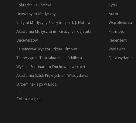
Politechnika Łódzka
Tytuł
Uniwersytet Medyczny
Autor
Instytut Medycyny Pracy im. prof. J. Nofera
Współtwórca
Akademia Muzyczna im. Grażyny i Kiejstuta
Promotor
Bacewiczów
Recenzent
Państwowa Wyższa Szkoła Filmowa
Wydawca
Telewizyjna i Teatralna im. L. Schillera
Data wydania
Wyższe Seminarium Duchowne w Łodzi
Akademia Sztuk Pięknych im. Władysława
Strzemińskiego w Łodzi
...
Zobacz więcej