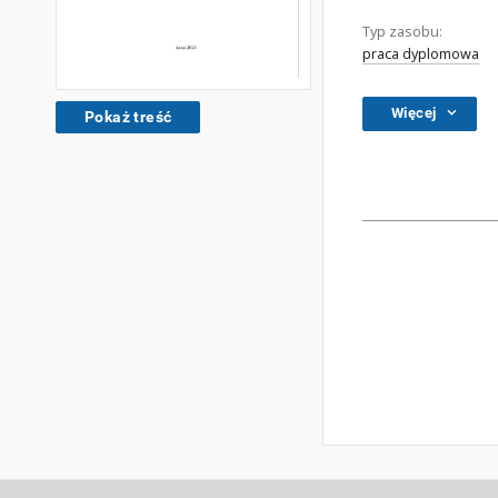
Typ zasobu:
praca dyplomowa
Więcej
Pokaż treść