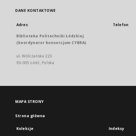
DANE KONTAKTOWE
Adres
Telefon
Biblioteka Politechniki Łódzkiej
(koordynator konsorcjum CYBRA)
ul. Wólczańska 223
93-005 Łódź, Polska
MAPA STRONY
Strona główna
Kolekcje
Indeksy