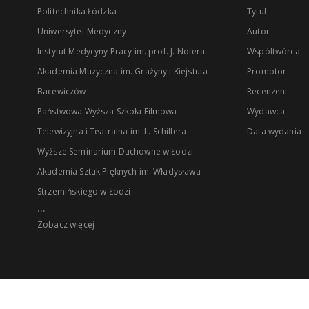
Politechnika Łódzka
Tytuł
Uniwersytet Medyczny
Autor
Instytut Medycyny Pracy im. prof. J. Nofera
Współtwórca
Akademia Muzyczna im. Grażyny i Kiejstuta
Promotor
Bacewiczów
Recenzent
Państwowa Wyższa Szkoła Filmowa
Wydawca
Telewizyjna i Teatralna im. L. Schillera
Data wydania
Wyższe Seminarium Duchowne w Łodzi
Akademia Sztuk Pięknych im. Władysława
Strzemińskiego w Łodzi
...
Zobacz więcej