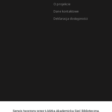
O projekcie
Dane kontaktowe
Deklaracja dostępności
Serwis tworzony przez Łódzką Akademicką Sieć Biblioteczną.