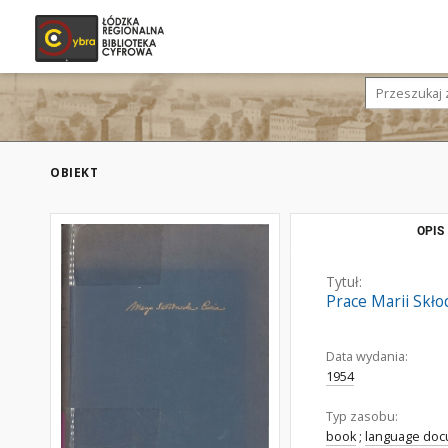
OBIEKT
OPIS
Tytuł:
Prace Marii Skł
Data wydania:
1954
Typ zasobu:
book
;
language do