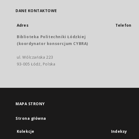
DANE KONTAKTOWE
Adres
Telefon
Biblioteka Politechniki Łódzkiej
(koordynator konsorcjum CYBRA)
ul. Wólczańska 223
93-005 Łódź, Polska
MAPA STRONY
Strona główna
Kolekcje
Indeksy