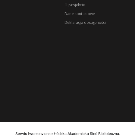
O projekcie
Dane kontaktowe
Deklaracja dostępności
Serwis tworzony przez Łódzką Akademicką Sieć Biblioteczną.