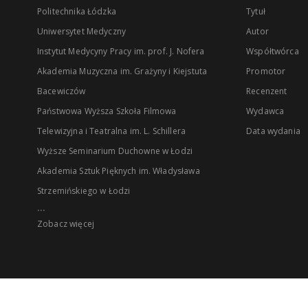
Politechnika Łódzka
Tytuł
Uniwersytet Medyczny
Autor
Instytut Medycyny Pracy im. prof. J. Nofera
Współtwórca
Akademia Muzyczna im. Grażyny i Kiejstuta
Promotor
Bacewiczów
Recenzent
Państwowa Wyższa Szkoła Filmowa
Wydawca
Telewizyjna i Teatralna im. L. Schillera
Data wydania
Wyższe Seminarium Duchowne w Łodzi
Akademia Sztuk Pięknych im. Władysława
Strzemińskiego w Łodzi
...
Zobacz więcej