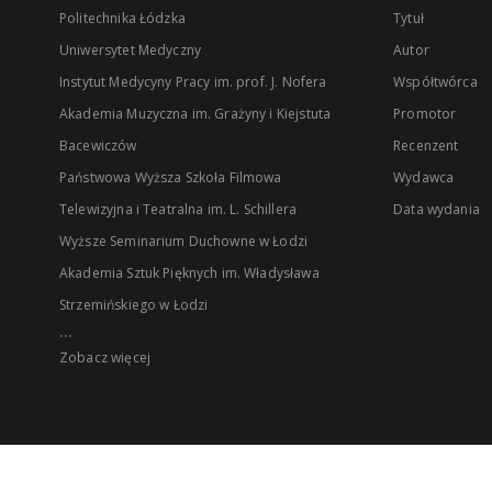
Politechnika Łódzka
Tytuł
Uniwersytet Medyczny
Autor
Instytut Medycyny Pracy im. prof. J. Nofera
Współtwórca
Akademia Muzyczna im. Grażyny i Kiejstuta
Promotor
Bacewiczów
Recenzent
Państwowa Wyższa Szkoła Filmowa
Wydawca
Telewizyjna i Teatralna im. L. Schillera
Data wydania
Wyższe Seminarium Duchowne w Łodzi
Akademia Sztuk Pięknych im. Władysława
Strzemińskiego w Łodzi
...
Zobacz więcej