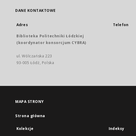
DANE KONTAKTOWE
Adres
Telefon
Biblioteka Politechniki Łódzkiej
(koordynator konsorcjum CYBRA)
ul. Wólczańska 223
93-005 Łódź, Polska
MAPA STRONY
Strona główna
Kolekcje
Indeksy