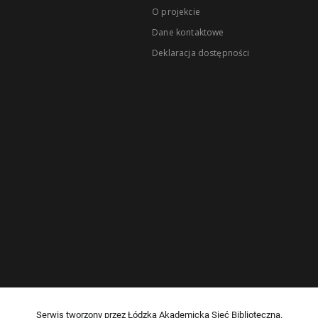
O projekcie
Dane kontaktowe
Deklaracja dostępności
Serwis tworzony przez Łódzką Akademicką Sieć Biblioteczną.