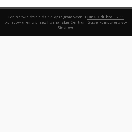
Ten serwis działa dzięki oprogramowaniu
DInGO dLibra 6.2.11
opracowanemu przez
Poznańskie Centrum Superkomputerowo-
Sieciowe