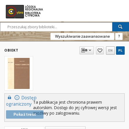
Wyszukiwanie zaawansowane
?
OBIEKT
EN
PL
Dostęp
Ta publikacja jest chroniona prawem
ograniczony
autorskim. Dostęp do jej cyfrowej wersji jest
możliwy po zalogowaniu.
Pokaż treść