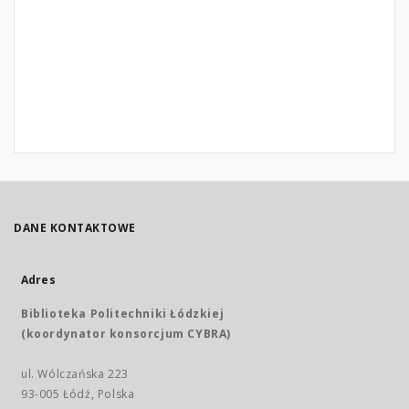
DANE KONTAKTOWE
Adres
Biblioteka Politechniki Łódzkiej
(koordynator konsorcjum CYBRA)
ul. Wólczańska 223
93-005 Łódź, Polska