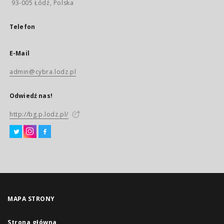
93-005 Łódź, Polska
Telefon
E-Mail
admin@cybra.lodz.pl
Odwiedź nas!
http://bg.p.lodz.pl/
MAPA STRONY
Strona główna