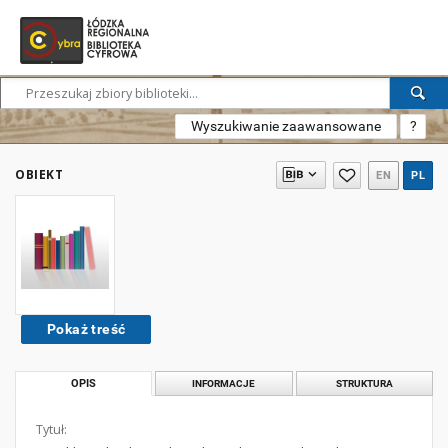
Wyszukiwanie zaawansowane
?
OBIEKT
EN
PL
Pokaż treść
OPIS
INFORMACJE
STRUKTURA
Tytuł: