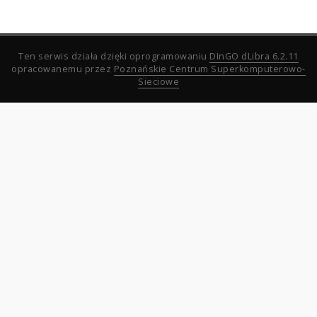
Ten serwis działa dzięki oprogramowaniu
DInGO dLibra 6.2.11
opracowanemu przez
Poznańskie Centrum Superkomputerowo-
Sieciowe