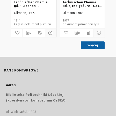
technischen Chemie.
technischen Chemie.
te
Bd. 1, Abanon -
Bd. 5, Essigsäure - Gase,
Bd.
Äthylanilin
verdichtete und
Ka
Ullmann, Fritz.
Ullmann, Fritz.
Ull
verflüssigte
1914
1917
191
książka dokument piśmienniczy
dokument piśmienniczy książka
Więcej
DANE KONTAKTOWE
Adres
Biblioteka Politechniki Łódzkiej
(koordynator konsorcjum CYBRA)
ul. Wólczańska 223