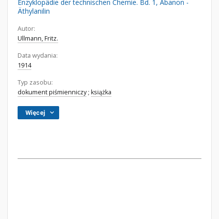
Enzyklopädie der technischen Chemie. Bd. 1, Abanon -
Äthylanilin
Autor:
Ullmann, Fritz.
Data wydania:
1914
Typ zasobu:
dokument piśmienniczy
;
książka
Więcej