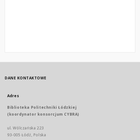
DANE KONTAKTOWE
Adres
Biblioteka Politechniki Łódzkiej
(koordynator konsorcjum CYBRA)
ul. Wólczańska 223
93-005 Łódź, Polska