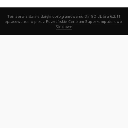
Ten serwis działa dzięki oprogramowaniu
DInGO dLibra 6.2.11
opracowanemu przez
Poznańskie Centrum Superkomputerowo-
Sieciowe