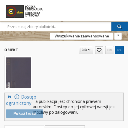
Wyszukiwanie zaawansowane
?
OBIEKT
EN
PL
Dostęp
Ta publikacja jest chroniona prawem
ograniczony
autorskim. Dostęp do jej cyfrowej wersji jest
możliwy po zalogowaniu.
Pokaż treść