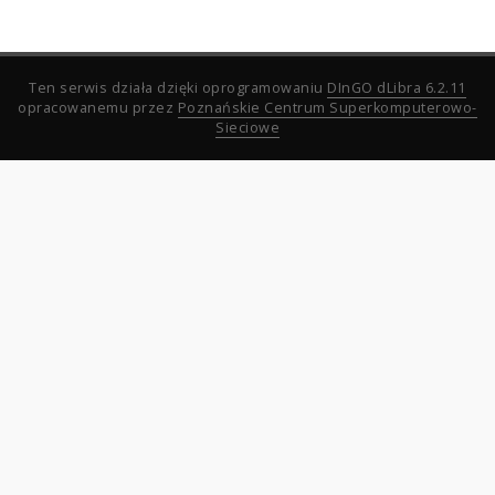
Ten serwis działa dzięki oprogramowaniu
DInGO dLibra 6.2.11
opracowanemu przez
Poznańskie Centrum Superkomputerowo-
Sieciowe