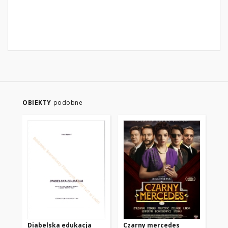
OBIEKTY
podobne
Diabelska edukacja
Czarny mercedes
Cz