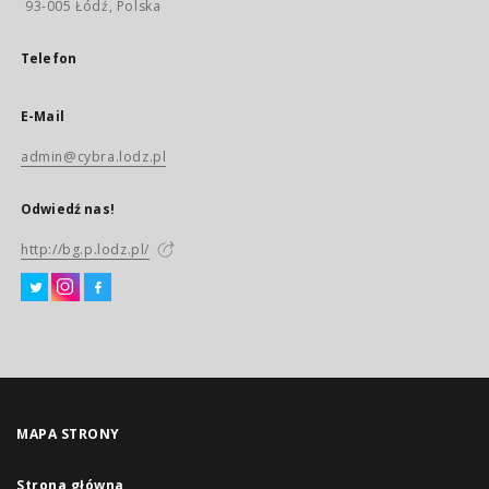
93-005 Łódź, Polska
Telefon
E-Mail
admin@cybra.lodz.pl
Odwiedź nas!
http://bg.p.lodz.pl/
MAPA STRONY
Strona główna