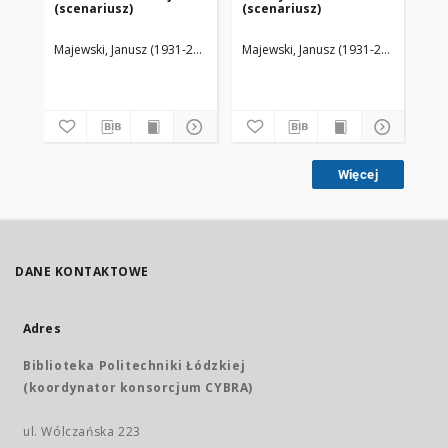
(scenariusz)
(scenariusz)
(s
Majewski, Janusz (1931-2024)
Majewski, Janusz (1931-2024)
Maj
Więcej
DANE KONTAKTOWE
Adres
Biblioteka Politechniki Łódzkiej
(koordynator konsorcjum CYBRA)
ul. Wólczańska 223